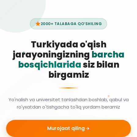
2000+ TALABAGA QO‘SHILING
Turkiyada o'qish
jarayoningizning
barcha
bosqichlarida
siz bilan
birgamiz
Yo'nalish va universitet tanlashdan boshlab, qabul va
ro'yxatdan o'tishgacha to'liq yordam beramiz
Murojaat qiling