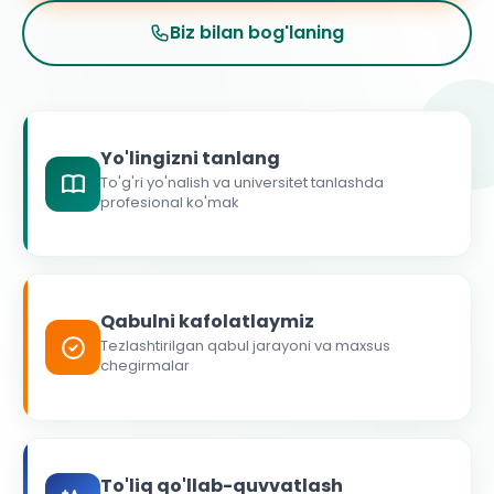
Biz bilan bog'laning
Yo'lingizni tanlang
To'g'ri yo'nalish va universitet tanlashda
profesional ko'mak
Qabulni kafolatlaymiz
Tezlashtirilgan qabul jarayoni va maxsus
chegirmalar
To'liq qo'llab-quvvatlash