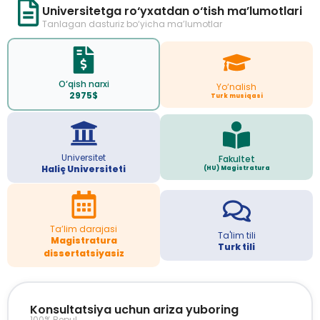
Universitetga ro‘yxatdan o‘tish ma’lumotlari
Tanlagan dasturiz bo‘yicha ma’lumotlar
O‘qish narxi
Yo‘nalish
2975$
Turk musiqasi
Universitet
Fakultet
Haliç Universiteti
(HU) Magistratura
Ta’lim darajasi
Ta'lim tili
Magistratura
Turk tili
dissertatsiyasiz
Konsultatsiya uchun ariza yuboring
100% Bepul