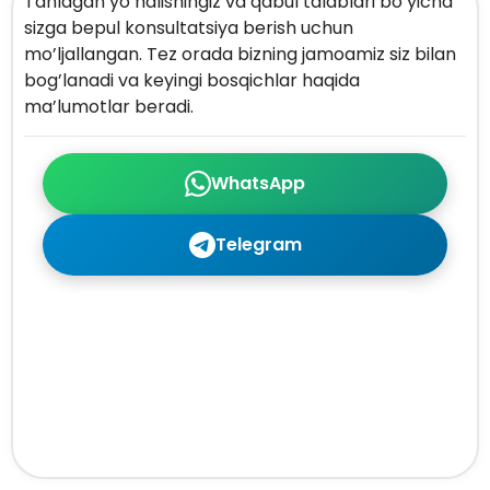
Tanlagan yo’nalishingiz va qabul talablari bo’yicha
sizga bepul konsultatsiya berish uchun
mo’ljallangan. Tez orada bizning jamoamiz siz bilan
bog’lanadi va keyingi bosqichlar haqida
ma’lumotlar beradi.
WhatsApp
Telegram