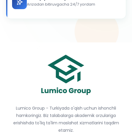
Arizadan bitiruvgacha 24/7 yordam
Lumico Group - Turkiyada o'qish uchun ishonchli
hamkoringiz. Biz talabalarga akademik orzulariga
erishishda to'liq ta'lim maslahat xizmatlarini taqdim
etamiz.