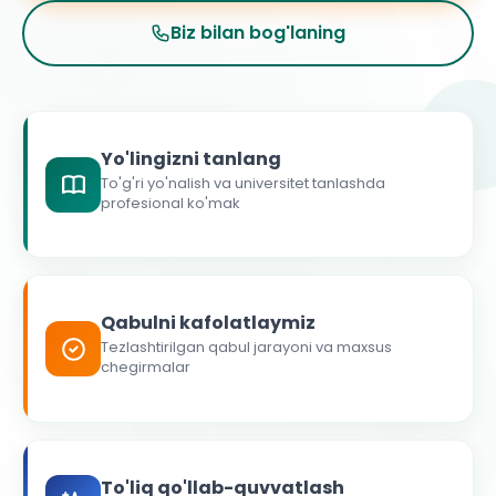
Biz bilan bog'laning
Yo'lingizni tanlang
To'g'ri yo'nalish va universitet tanlashda
profesional ko'mak
Qabulni kafolatlaymiz
Tezlashtirilgan qabul jarayoni va maxsus
chegirmalar
To'liq qo'llab-quvvatlash