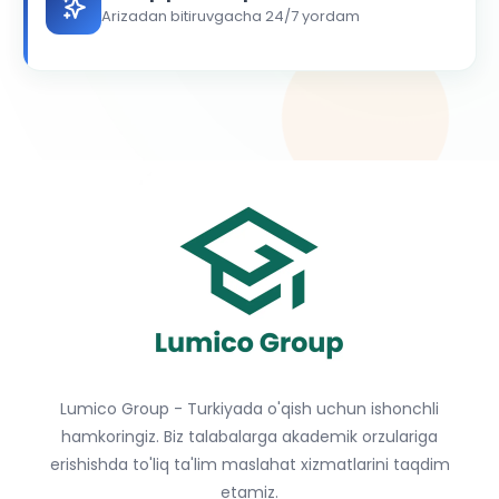
Arizadan bitiruvgacha 24/7 yordam
Lumico Group - Turkiyada o'qish uchun ishonchli
hamkoringiz. Biz talabalarga akademik orzulariga
erishishda to'liq ta'lim maslahat xizmatlarini taqdim
etamiz.