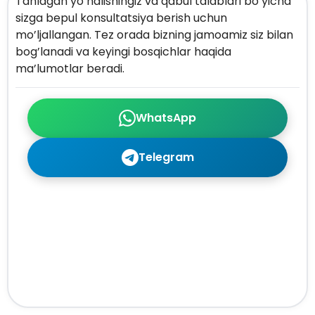
Tanlagan yo’nalishingiz va qabul talablari bo’yicha
sizga bepul konsultatsiya berish uchun
mo’ljallangan. Tez orada bizning jamoamiz siz bilan
bog’lanadi va keyingi bosqichlar haqida
ma’lumotlar beradi.
WhatsApp
Telegram