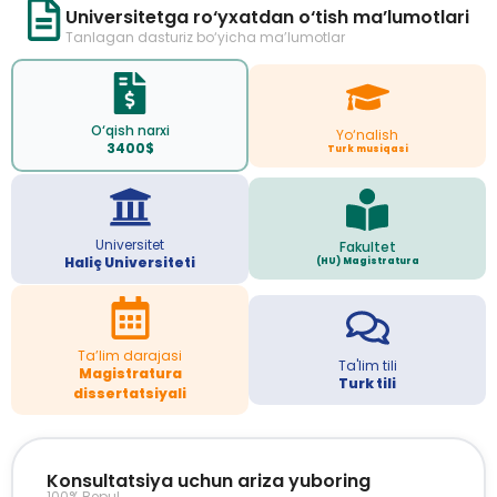
Universitetga ro‘yxatdan o‘tish ma’lumotlari
Tanlagan dasturiz bo‘yicha ma’lumotlar
O‘qish narxi
Yo‘nalish
3400$
Turk musiqasi
Universitet
Fakultet
Haliç Universiteti
(HU) Magistratura
Ta’lim darajasi
Ta'lim tili
Magistratura
Turk tili
dissertatsiyali
Konsultatsiya uchun ariza yuboring
100% Bepul