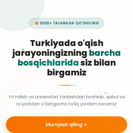
2000+ TALABAGA QO‘SHILING
Turkiyada o'qish
jarayoningizning
barcha
bosqichlarida
siz bilan
birgamiz
Yo'nalish va universitet tanlashdan boshlab, qabul va
ro'yxatdan o'tishgacha to'liq yordam beramiz
Murojaat qiling