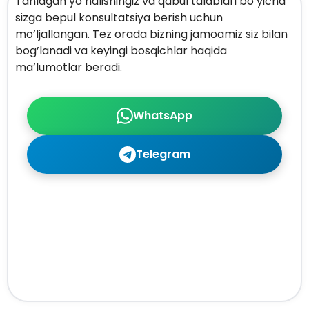
Tanlagan yo’nalishingiz va qabul talablari bo’yicha
sizga bepul konsultatsiya berish uchun
mo’ljallangan. Tez orada bizning jamoamiz siz bilan
bog’lanadi va keyingi bosqichlar haqida
ma’lumotlar beradi.
WhatsApp
Telegram