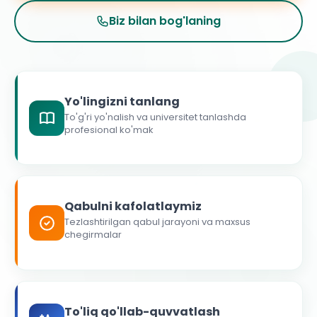
Biz bilan bog'laning
Yo'lingizni tanlang
To'g'ri yo'nalish va universitet tanlashda
profesional ko'mak
Qabulni kafolatlaymiz
Tezlashtirilgan qabul jarayoni va maxsus
chegirmalar
To'liq qo'llab-quvvatlash