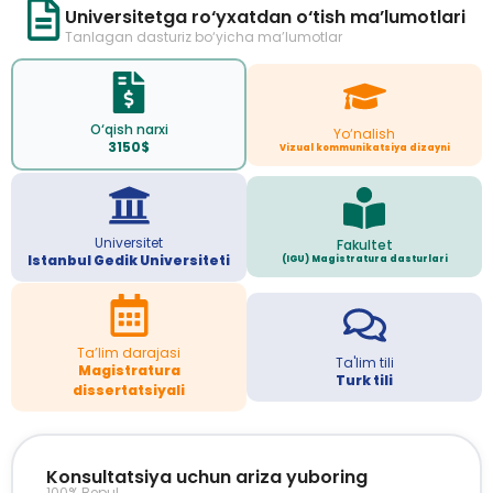
Universitetga ro‘yxatdan o‘tish ma’lumotlari
Tanlagan dasturiz bo‘yicha ma’lumotlar
O‘qish narxi
Yo‘nalish
3150$
Vizual kommunikatsiya dizayni
Universitet
Fakultet
Istanbul Gedik Universiteti
(IGU) Magistratura dasturlari
Ta’lim darajasi
Ta'lim tili
Magistratura
Turk tili
dissertatsiyali
Konsultatsiya uchun ariza yuboring
100% Bepul