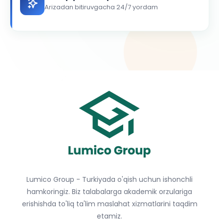
Arizadan bitiruvgacha 24/7 yordam
Lumico Group - Turkiyada o'qish uchun ishonchli
hamkoringiz. Biz talabalarga akademik orzulariga
erishishda to'liq ta'lim maslahat xizmatlarini taqdim
etamiz.