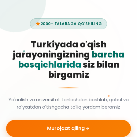
2000+ TALABAGA QO‘SHILING
Turkiyada o'qish
jarayoningizning
barcha
bosqichlarida
siz bilan
birgamiz
Yo'nalish va universitet tanlashdan boshlab, qabul va
ro'yxatdan o'tishgacha to'liq yordam beramiz
Murojaat qiling