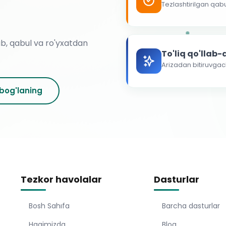
Tezlashtirilgan qab
ab, qabul va ro'yxatdan
To'liq qo'llab
Arizadan bitiruvga
 bog'laning
Tezkor havolalar
Dasturlar
Bosh Sahıfa
Barcha dasturlar
Haqimizda
Blog