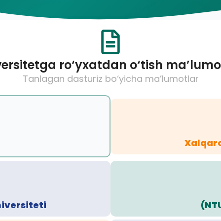
ersitetga ro‘yxatdan o‘tish ma’lumo
Tanlagan dasturiz bo‘yicha ma’lumotlar
Xalqaro
iversiteti
(NT