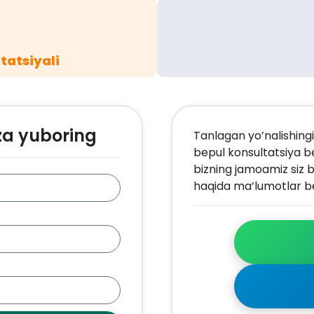
tatsiyali
za yuboring
Tanlagan yo’nalishingi
bepul konsultatsiya b
bizning jamoamiz siz b
haqida ma’lumotlar be