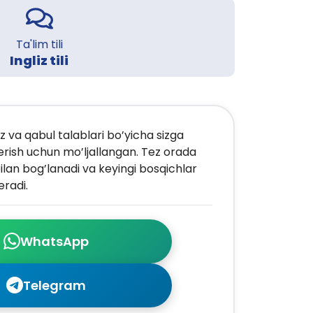
Ta'lim tili
Ingliz tili
z va qabul talablari bo’yicha sizga
erish uchun mo’ljallangan. Tez orada
ilan bog’lanadi va keyingi bosqichlar
radi.
WhatsApp
Telegram