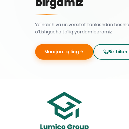
birgamiz
Yo'nalish va universitet tanlashdan boshl
o'tishgacha to'liq yordam beramiz
Murojaat qiling
Biz bilan