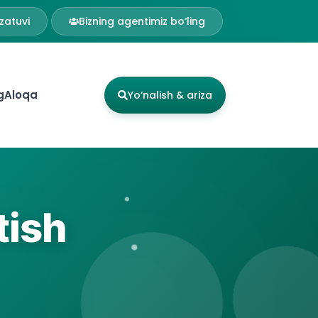
zatuvi
Bizning agentimiz bo‘ling
g
Aloqa
Yo‘nalish & ariza
tish