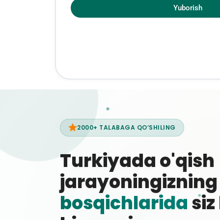
Yuborish
2000+ TALABAGA QO‘SHILING
Turkiyada o'qish
jarayoningiznin
bosqichlarida
siz