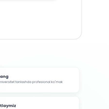
nlang
 universitet tanlashda profesional ko'mak
atlaymiz