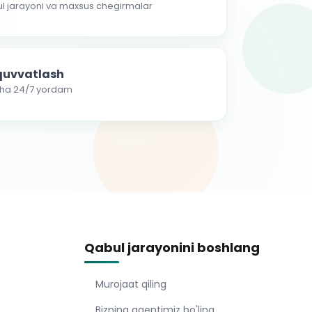
ul jarayoni va maxsus chegirmalar
-quvvatlash
cha 24/7 yordam
Qabul jarayonini boshlang
Murojaat qiling
Bizning agentimiz bo'ling