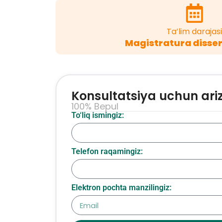
Ta’lim darajasi
Magistratura disser
Konsultatsiya uchun ari
100% Bepul
To‘liq ismingiz:
Telefon raqamingiz:
Elektron pochta manzilingiz: