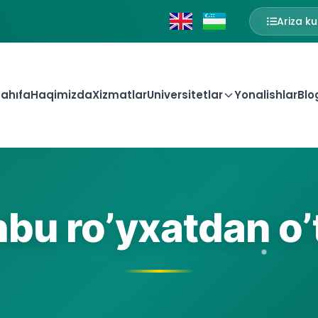
Ariza ku
ahıfa
Haqimizda
Xizmatlar
Universitetlar
Yonalishlar
Blo
bu ro’yxatdan o’