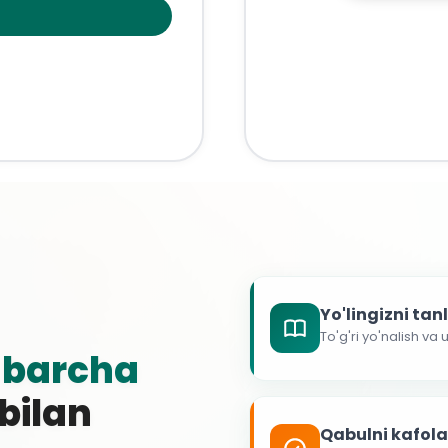
Yo'lingizni ta
To'g'ri yo'nalish va
g
barcha
 bilan
Qabulni kafol