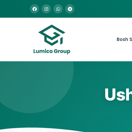
Bosh S
Ush