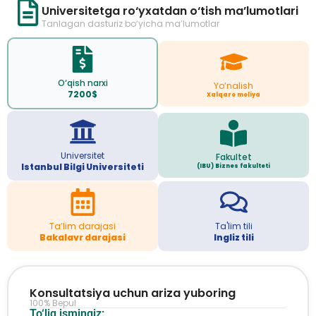
Universitetga ro‘yxatdan o‘tish ma’lumotlari
Tanlagan dasturiz bo‘yicha ma’lumotlar
O‘qish narxi
Yo‘nalish
7200$
Xalqaro moliya
Universitet
Fakultet
Istanbul Bilgi Universiteti
(IBU) Biznes fakulteti
Ta’lim darajasi
Ta'lim tili
Bakalavr darajasi
Ingliz tili
Konsultatsiya uchun ariza yuboring
100% Bepul
To‘liq ismingiz: