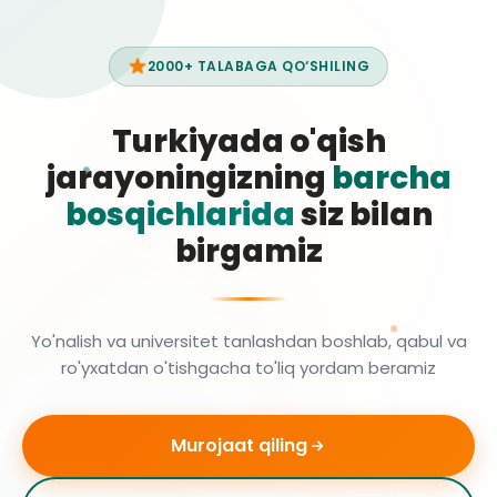
2000+ TALABAGA QO‘SHILING
Turkiyada o'qish
jarayoningizning
barcha
bosqichlarida
siz bilan
birgamiz
Yo'nalish va universitet tanlashdan boshlab, qabul va
ro'yxatdan o'tishgacha to'liq yordam beramiz
Murojaat qiling