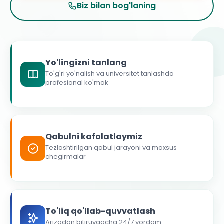
Biz bilan bog'laning
Yo'lingizni tanlang
To'g'ri yo'nalish va universitet tanlashda
profesional ko'mak
Qabulni kafolatlaymiz
Tezlashtirilgan qabul jarayoni va maxsus
chegirmalar
To'liq qo'llab-quvvatlash
Arizadan bitiruvgacha 24/7 yordam