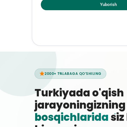
Yuborish
2000+ TALABAGA QO‘SHILING
Turkiyada o'qish
jarayoningiznin
bosqichlarida
siz