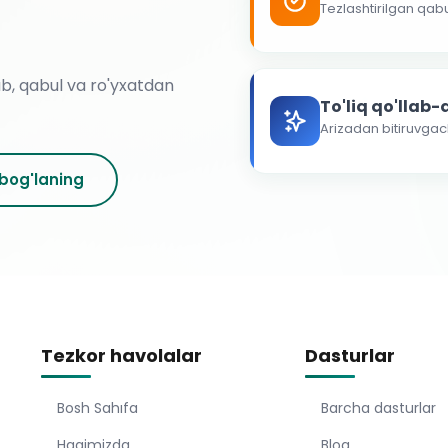
Tezlashtirilgan qab
ab, qabul va ro'yxatdan
To'liq qo'llab
Arizadan bitiruvga
 bog'laning
Tezkor havolalar
Dasturlar
Bosh Sahıfa
Barcha dasturlar
Haqimizda
Blog