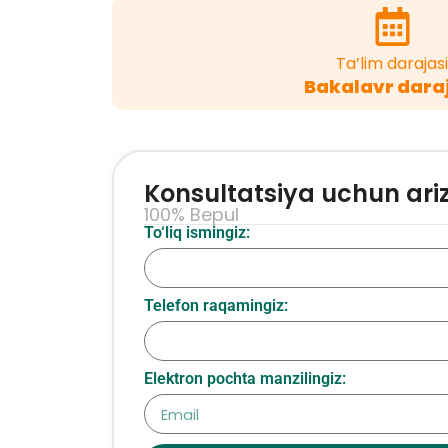
Ta’lim darajasi
Bakalavr dara
Konsultatsiya uchun ari
100% Bepul
To‘liq ismingiz:
Telefon raqamingiz:
Elektron pochta manzilingiz: