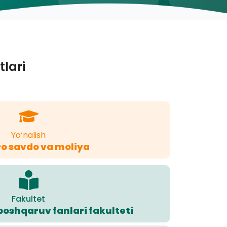
tlari
Yo‘nalish
o savdo va moliya
Fakultet
 boshqaruv fanlari fakulteti