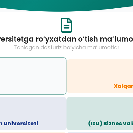
ersitetga ro‘yxatdan o‘tish ma’lumo
Tanlagan dasturiz bo‘yicha ma’lumotlar
Xalqar
 Universiteti
(IZU) Biznes va