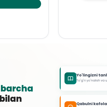
Yo'lingizni ta
To'g'ri yo'nalish va
g
barcha
 bilan
Qabulni kafol