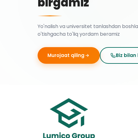
birgamiz
Yo'nalish va universitet tanlashdan boshl
o'tishgacha to'liq yordam beramiz
Murojaat qiling
Biz bilan