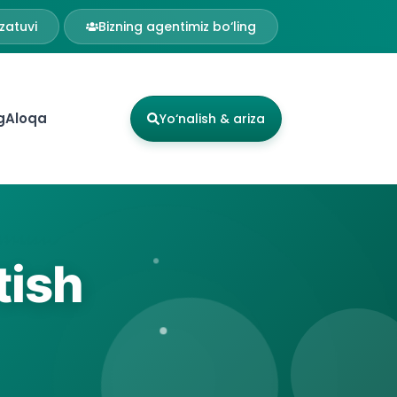
zatuvi
Bizning agentimiz bo‘ling
g
Aloqa
Yo‘nalish & ariza
tish