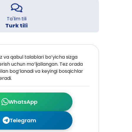
Ta'lim tili
Turk tili
z va qabul talablari bo’yicha sizga
erish uchun mo’ljallangan. Tez orada
ilan bog’lanadi va keyingi bosqichlar
radi.
WhatsApp
Telegram