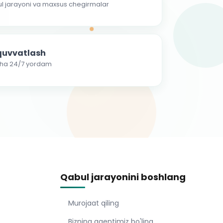
ul jarayoni va maxsus chegirmalar
-quvvatlash
cha 24/7 yordam
Qabul jarayonini boshlang
Murojaat qiling
Bizning agentimiz bo'ling