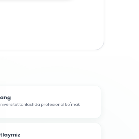
nlang
 universitet tanlashda profesional ko'mak
atlaymiz