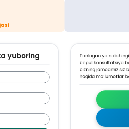
jasi
za yuboring
Tanlagan yo’nalishingi
bepul konsultatsiya b
bizning jamoamiz siz b
haqida ma’lumotlar be