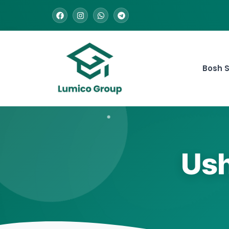
Bosh S
Ush