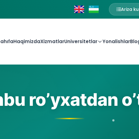
Ariza ku
ahıfa
Haqimizda
Xizmatlar
Universitetlar
Yonalishlar
Blo
bu ro’yxatdan o’