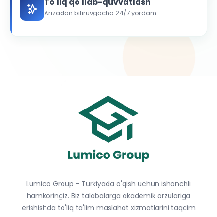
To'liq qo'llab-quvvatlash
Arizadan bitiruvgacha 24/7 yordam
Lumico Group - Turkiyada o'qish uchun ishonchli
hamkoringiz. Biz talabalarga akademik orzulariga
erishishda to'liq ta'lim maslahat xizmatlarini taqdim