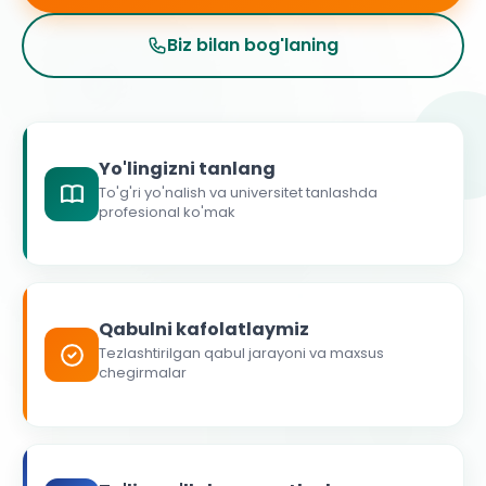
Biz bilan bog'laning
Yo'lingizni tanlang
To'g'ri yo'nalish va universitet tanlashda
profesional ko'mak
Qabulni kafolatlaymiz
Tezlashtirilgan qabul jarayoni va maxsus
chegirmalar