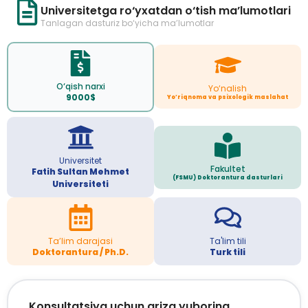
Universitetga ro‘yxatdan o‘tish ma’lumotlari
Tanlagan dasturiz bo‘yicha ma’lumotlar
O‘qish narxi
Yo‘nalish
9000$
Yo’riqnoma va psixologik maslahat
Universitet
Fakultet
Fatih Sultan Mehmet
(FSMU) Doktorantura dasturlari
Universiteti
Ta’lim darajasi
Ta'lim tili
Doktorantura / Ph.D.
Turk tili
Konsultatsiya uchun ariza yuboring