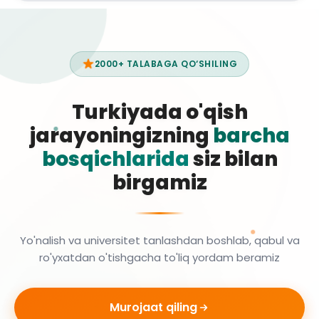
2000+ TALABAGA QO‘SHILING
Turkiyada o'qish
jarayoningizning
barcha
bosqichlarida
siz bilan
birgamiz
Yo'nalish va universitet tanlashdan boshlab, qabul va
ro'yxatdan o'tishgacha to'liq yordam beramiz
Murojaat qiling