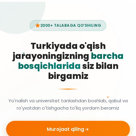
2000+ TALABAGA QO‘SHILING
Turkiyada o'qish
jarayoningizning
barcha
bosqichlarida
siz bilan
birgamiz
Yo'nalish va universitet tanlashdan boshlab, qabul va
ro'yxatdan o'tishgacha to'liq yordam beramiz
Murojaat qiling