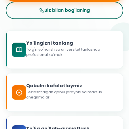
Biz bilan bog'laning
Yo'lingizni tanlang
To'g'ri yo'nalish va universitet tanlashda
profesional ko'mak
Qabulni kafolatlaymiz
Tezlashtirilgan qabul jarayoni va maxsus
chegirmalar
To'liq qo'llab-quvvatlash