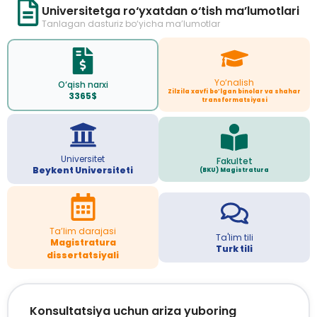
Universitetga ro‘yxatdan o‘tish ma’lumotlari
Tanlagan dasturiz bo‘yicha ma’lumotlar
Yo‘nalish
O‘qish narxi
Zilzila xavfi bo’lgan binolar va shahar
3365$
transformatsiyasi
Universitet
Fakultet
Beykent Universiteti
(BKU) Magistratura
Ta’lim darajasi
Ta'lim tili
Magistratura
Turk tili
dissertatsiyali
Konsultatsiya uchun ariza yuboring