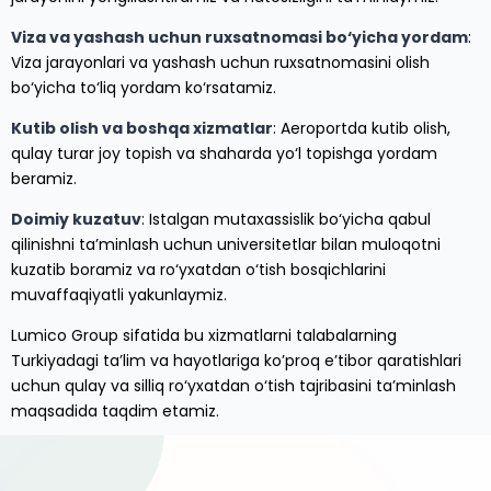
Viza va yashash uchun ruxsatnomasi bo‘yicha yordam
:
Viza jarayonlari va yashash uchun ruxsatnomasini olish
bo‘yicha to‘liq yordam ko‘rsatamiz.
Kutib olish va boshqa xizmatlar
: Aeroportda kutib olish,
qulay turar joy topish va shaharda yo‘l topishga yordam
beramiz.
Doimiy kuzatuv
: Istalgan mutaxassislik bo‘yicha qabul
qilinishni ta’minlash uchun universitetlar bilan muloqotni
kuzatib boramiz va ro‘yxatdan o‘tish bosqichlarini
muvaffaqiyatli yakunlaymiz.
Lumico Group sifatida bu xizmatlarni talabalarning
Turkiyadagi ta’lim va hayotlariga ko’proq e’tibor qaratishlari
uchun qulay va silliq ro‘yxatdan o‘tish tajribasini ta’minlash
maqsadida taqdim etamiz.