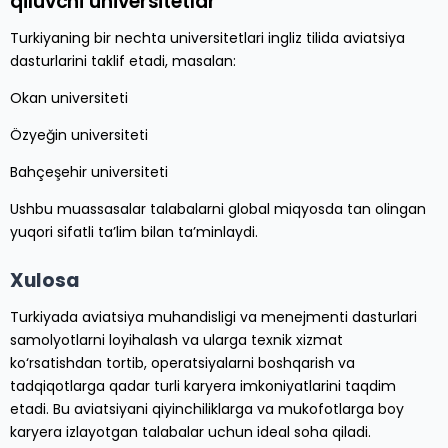
qiluvchi universitetlar
Turkiyaning bir nechta universitetlari ingliz tilida aviatsiya
dasturlarini taklif etadi, masalan:
Okan universiteti
Özyeğin universiteti
Bahçeşehir universiteti
Ushbu muassasalar talabalarni global miqyosda tan olingan
yuqori sifatli ta’lim bilan ta’minlaydi.
Xulosa
Turkiyada aviatsiya muhandisligi va menejmenti dasturlari
samolyotlarni loyihalash va ularga texnik xizmat
ko‘rsatishdan tortib, operatsiyalarni boshqarish va
tadqiqotlarga qadar turli karyera imkoniyatlarini taqdim
etadi. Bu aviatsiyani qiyinchiliklarga va mukofotlarga boy
karyera izlayotgan talabalar uchun ideal soha qiladi.