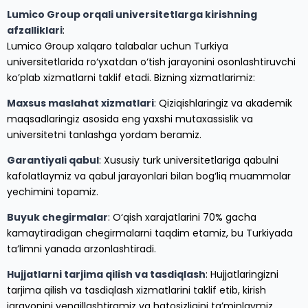
Lumico Group orqali universitetlarga kirishning
afzalliklari
:
Lumico Group xalqaro talabalar uchun Turkiya
universitetlarida ro‘yxatdan o‘tish jarayonini osonlashtiruvchi
ko’plab xizmatlarni taklif etadi. Bizning xizmatlarimiz:
Maxsus maslahat xizmatlari
: Qiziqishlaringiz va akademik
maqsadlaringiz asosida eng yaxshi mutaxassislik va
universitetni tanlashga yordam beramiz.
Garantiyali qabul
: Xususiy turk universitetlariga qabulni
kafolatlaymiz va qabul jarayonlari bilan bog‘liq muammolar
yechimini topamiz.
Buyuk chegirmalar
: O‘qish xarajatlarini 70% gacha
kamaytiradigan chegirmalarni taqdim etamiz, bu Turkiyada
ta’limni yanada arzonlashtiradi.
Hujjatlarni tarjima qilish va tasdiqlash
: Hujjatlaringizni
tarjima qilish va tasdiqlash xizmatlarini taklif etib, kirish
jarayonini yengillashtiramiz va hatosizligini ta’minlaymiz.