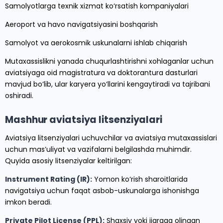
Samolyotlarga texnik xizmat ko‘rsatish kompaniyalari
Aeroport va havo navigatsiyasini boshqarish
Samolyot va aerokosmik uskunalarni ishlab chiqarish
Mutaxassislikni yanada chuqurlashtirishni xohlaganlar uchun
aviatsiyaga oid magistratura va doktorantura dasturlari
mavjud bo‘lib, ular karyera yo‘llarini kengaytiradi va tajribani
oshiradi.
Mashhur aviatsiya litsenziyalari
Aviatsiya litsenziyalari uchuvchilar va aviatsiya mutaxassislari
uchun mas’uliyat va vazifalarni belgilashda muhimdir.
Quyida asosiy litsenziyalar keltirilgan:
Instrument Rating (IR):
Yomon ko‘rish sharoitlarida
navigatsiya uchun faqat asbob-uskunalarga ishonishga
imkon beradi.
Private Pilot License (PPL):
Shaxsiy yoki ijaraga olingan