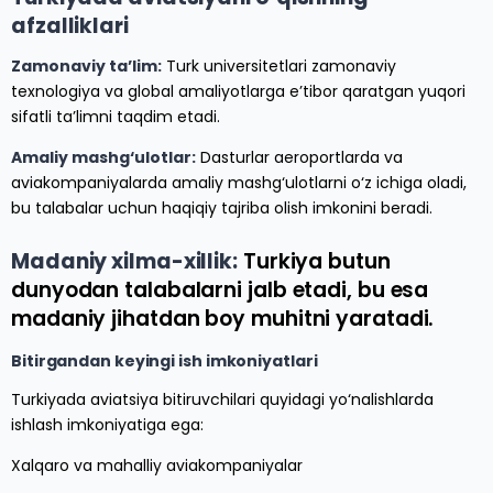
afzalliklari
Zamonaviy ta’lim:
Turk universitetlari zamonaviy
texnologiya va global amaliyotlarga e’tibor qaratgan yuqori
sifatli ta’limni taqdim etadi.
Amaliy mashg‘ulotlar:
Dasturlar aeroportlarda va
aviakompaniyalarda amaliy mashg‘ulotlarni o‘z ichiga oladi,
bu talabalar uchun haqiqiy tajriba olish imkonini beradi.
Madaniy xilma-xillik:
Turkiya butun
dunyodan talabalarni jalb etadi, bu esa
madaniy jihatdan boy muhitni yaratadi.
Bitirgandan keyingi ish imkoniyatlari
Turkiyada aviatsiya bitiruvchilari quyidagi yo‘nalishlarda
ishlash imkoniyatiga ega:
Xalqaro va mahalliy aviakompaniyalar