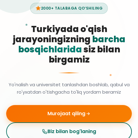
2000+ TALABAGA QO‘SHILING
Turkiyada o'qish
jarayoningizning
barcha
bosqichlarida
siz bilan
birgamiz
Yo'nalish va universitet tanlashdan boshlab, qabul va
ro'yxatdan o'tishgacha to'liq yordam beramiz
Murojaat qiling
Biz bilan bog'laning