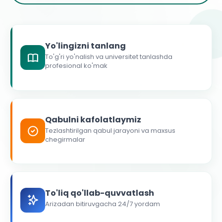
Yo'lingizni tanlang
To'g'ri yo'nalish va universitet tanlashda
profesional ko'mak
Qabulni kafolatlaymiz
Tezlashtirilgan qabul jarayoni va maxsus
chegirmalar
To'liq qo'llab-quvvatlash
Arizadan bitiruvgacha 24/7 yordam