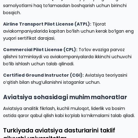
samolyotlarni haq to‘lamasdan boshqarish uchun birinchi
bosqich.
Airline Transport Pilot License (ATPL):
Tijorat
aviakompaniyalarida kapitan bo‘lish uchun kerak bo‘lgan eng
yuqori sertifikat darajasi.
Commercial Pilot License (CPL):
To‘lov evaziga parvoz
qilishni ta’minlaydi va aviakompaniyalarda ikkinchi uchuvchi
bo‘lib ishlash uchun talab qilinadi.
Certified Ground Instructor (CGI):
Aviatsiya teoriyasini
o‘qitish bilan shug‘ullanishni istaganlar uchun.
Aviatsiya sohasidagi muhim mahoratlar
Aviatsiya analitik fikrlash, kuchli muloqot, liderlik va bosim
ostida qaror qabul qilish kabi ko‘plab ko‘nikmalarni talab qiladi.
Turkiyada aviatsiya dasturlarini taklif