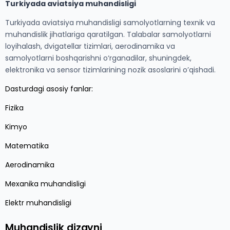
Turkiyada aviatsiya muhandisligi
Turkiyada aviatsiya muhandisligi samolyotlarning texnik va
muhandislik jihatlariga qaratilgan. Talabalar samolyotlarni
loyihalash, dvigatellar tizimlari, aerodinamika va
samolyotlarni boshqarishni o‘rganadilar, shuningdek,
elektronika va sensor tizimlarining nozik asoslarini o’qishadi.
Dasturdagi asosiy fanlar:
Fizika
Kimyo
Matematika
Aerodinamika
Mexanika muhandisligi
Elektr muhandisligi
Muhandislik dizayni