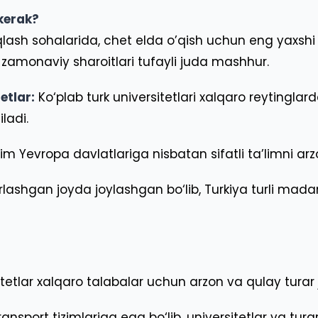
 kerak?
qlash sohalarida, chet elda o’qish uchun eng yaxshi y
a zamonaviy sharoitlari tufayli juda mashhur.
etlar:
Ko‘plab turk universitetlari xalqaro reytinglard
ladi.
im Yevropa davlatlariga nisbatan sifatli ta’limni arz
lashgan joyda joylashgan bo‘lib, Turkiya turli madan
tetlar xalqaro talabalar uchun arzon va qulay turar 
ansport tizimlariga ega bo‘lib, universitetlar va tura