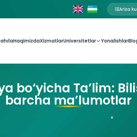
Ariza ku
ahıfa
Haqimizda
Xizmatlar
Universitetlar
Yonalishlar
Blo
ya bo‘yicha Ta’lim: Bil
barcha ma’lumotlar