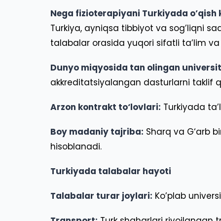
Nega fizioterapiyani Turkiyada o’qish
Turkiya, ayniqsa tibbiyot va sog’liqni sa
talabalar orasida yuqori sifatli ta’lim v
Dunyo miqyosida tan olingan universit
akkreditatsiyalangan dasturlarni taklif qi
Arzon kontrakt to‘lovlari:
Turkiyada ta’l
Boy madaniy tajriba:
Sharq va G‘arb bir
hisoblanadi.
Turkiyada talabalar hayoti
Talabalar turar joylari:
Ko’plab universi
Transport:
Turk shaharlari rivojlangan tr