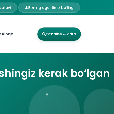
zatuvi
Bizning agentimiz bo‘ling
g
Aloqa
Yo‘nalish & ariza
ishingiz kerak bo‘lgan