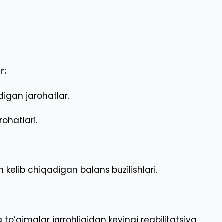
r:
digan jarohatlar.
rohatlari.
elib chiqadigan balans buzilishlari.
to’qimalar jarrohligidan keyingi reabilitatsiya.