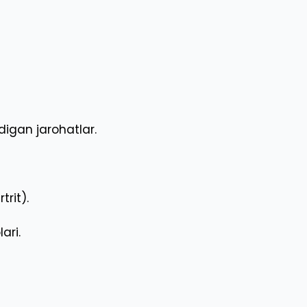
digan jarohatlar.
trit).
ari.