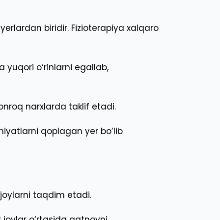
erlardan biridir. Fizioterapiya xalqaro
a yuqori o‘rinlarni egallab,
onroq narxlarda taklif etadi.
iyatlarni qoplagan yer bo’lib
joylarni taqdim etadi.
r joylar o‘rtasida qatnovni