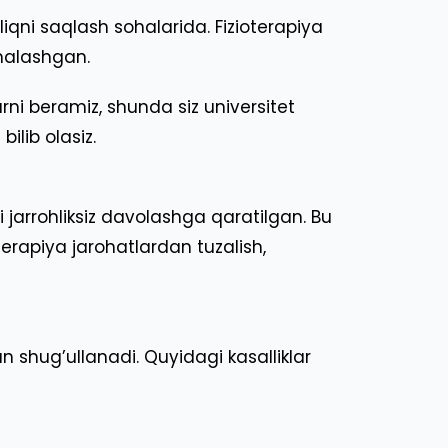
iqni saqlash sohalarida. Fizioterapiya
mmalashgan.
rni beramiz, shunda siz universitet
ilib olasiz.
jarrohliksiz davolashga qaratilgan. Bu
terapiya jarohatlardan tuzalish,
an shug’ullanadi. Quyidagi kasalliklar