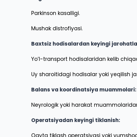
Parkinson kasalligi.
Mushak distrofiyasi.
Baxtsiz hodisalardan keyingi jarohatla
Yo’l-transport hodisalaridan kelib chiqa
Uy sharoitidagi hodisalar yoki yeqilish ja
Balans va koordinatsiya muammolari:
Neyrologik yoki harakat muammolaridan k
Operatsiyadan keyingi tiklanish:
Qayta tiklash operatsiyasi yoki yumshoq 