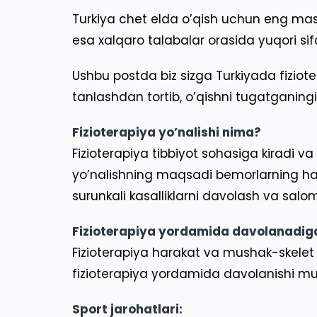
Turkiya chet elda o’qish uchun eng mashh
esa xalqaro talabalar orasida yuqori si
Ushbu postda biz sizga Turkiyada fiziote
tanlashdan tortib, o’qishni tugatganingi
Fizioterapiya yo’nalishi nima?
Fizioterapiya tibbiyot sohasiga kiradi 
yo’nalishning maqsadi bemorlarning haraka
surunkali kasalliklarni davolash va sal
Fizioterapiya yordamida davolanadiga
Fizioterapiya harakat va mushak-skelet ti
fizioterapiya yordamida davolanishi m
Sport jarohatlari: