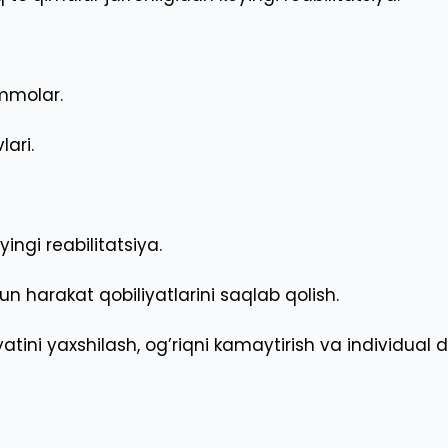
mmolar.
ari.
ingi reabilitatsiya.
un harakat qobiliyatlarini saqlab qolish.
yatini yaxshilash, og’riqni kamaytirish va individu