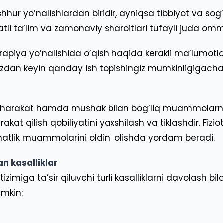
ur yo’nalishlardan biridir, ayniqsa tibbiyot va sog’l
fatli ta’lim va zamonaviy sharoitlari tufayli juda o
rapiya yo’nalishida o’qish haqida kerakli ma’lumotla
zdan keyin qanday ish topishingiz mumkinligigacha b
va harakat hamda mushak bilan bog’liq muammolarni 
t qilish qobiliyatini yaxshilash va tiklashdir. Fizio
omatlik muammolarini oldini olishda yordam beradi.
n kasalliklar
zimiga ta’sir qiluvchi turli kasalliklarni davolash bil
umkin: