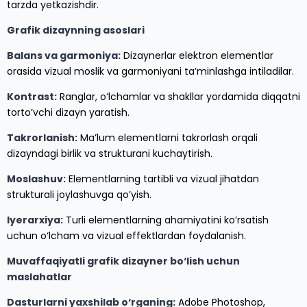
tarzda yetkazishdir.
Grafik dizaynning asoslari
Balans va garmoniya:
Dizaynerlar elektron elementlar
orasida vizual moslik va garmoniyani ta’minlashga intiladilar.
Kontrast:
Ranglar, o‘lchamlar va shakllar yordamida diqqatni
torto’vchi dizayn yaratish.
Takrorlanish:
Ma’lum elementlarni takrorlash orqali
dizayndagi birlik va strukturani kuchaytirish.
Moslashuv:
Elementlarning tartibli va vizual jihatdan
strukturali joylashuvga qo’yish.
Iyerarxiya:
Turli elementlarning ahamiyatini ko’rsatish
uchun o‘lcham va vizual effektlardan foydalanish.
Muvaffaqiyatli grafik dizayner bo‘lish uchun
maslahatlar
Dasturlarni yaxshilab o‘rganing:
Adobe Photoshop,