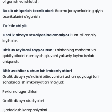
o‘rganish va ishlatish.
Bosib chiqarish texnikalari:
Bosma jarayonlarining qiyin
texnikalarini o‘rganish.
To‘rtinchi yil:
Grafik dizayn studiyasida amaliyoti:
Har-xil amaliy
loyihalar.
Bitiruv loyihasi tayyorlash:
Talabaning mahorat va
qobiliyatlarini namoyish qiluvchi yakuniy loyiha ishlab
chiqarish.
Bitiruvchilar uchun ish imkoniyatlari
Grafik dizayn yo‘nalishi bitiruvchilari uchun quyidagi turli
sohalarda ish imkoniyatlari mavjud:
Reklama agentliklari
Grafik dizayn studiyalari
Qadoqlash kompaniyalari