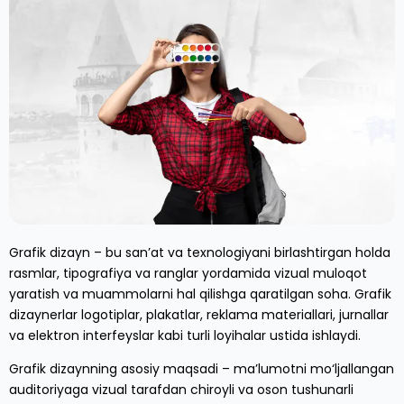
Grafik dizayn – bu san’at va texnologiyani birlashtirgan holda
rasmlar, tipografiya va ranglar yordamida vizual muloqot
yaratish va muammolarni hal qilishga qaratilgan soha. Grafik
dizaynerlar logotiplar, plakatlar, reklama materiallari, jurnallar
va elektron interfeyslar kabi turli loyihalar ustida ishlaydi.
Grafik dizaynning asosiy maqsadi – ma’lumotni mo‘ljallangan
auditoriyaga vizual tarafdan chiroyli va oson tushunarli