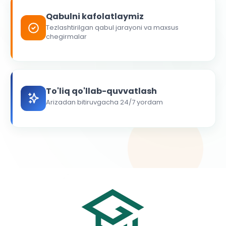
Qabulni kafolatlaymiz
Tezlashtirilgan qabul jarayoni va maxsus
chegirmalar
To'liq qo'llab-quvvatlash
Arizadan bitiruvgacha 24/7 yordam