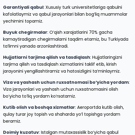
Garantiyali qabul
: Xususiy turk universitetlariga qabulni
kafolatlaymiz va qabul jarayonlari bilan bog‘liq muammolar
yechimini topamiz.
Buyuk chegirmalar
: O‘qish xarajatlarini 70% gacha
kamaytiradigan chegirmalarni taqdim etamiz, bu Turkiyada
ta’limni yanada arzonlashtiradi.
Hujjatlarni tarjima qilish va tasdiqlash
: Hujjatlaringizni
tarjima qilish va tasdiqlash xizmatlarini taklif etib, kirish
jarayonini yengillashtiramiz va hatosizligini ta’minlaymiz.
Viza va yashash uchun ruxsatnomasi bo‘yicha yordam
:
Viza jarayonlari va yashash uchun ruxsatnomasini olish
bo‘yicha to‘liq yordam ko‘rsatamiz.
Kutib olish va boshqa xizmatlar
: Aeroportda kutib olish,
qulay turar joy topish va shaharda yo‘l topishga yordam
beramiz.
Doimiy kuzatuv
: Istalgan mutaxassislik bo‘yicha qabul