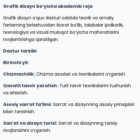
Grafik dizayn bo‘yicha akademik reja
Grafik dizayn o‘quv dasturi odatda teorik va amaliy
fanlarning birlashuvidan iborat bo‘lib, talabalar ijodkorlik,
texnologiya va vizual muloqot bo‘yicha mahoratlarini
rivojlantirishga qaratilgan.
Dastur tarkibi
Birinchi yil:
Chizmachilik:
Chizma asoslari va texnikalarini o‘rganish.
Qavatli tasvir yaratish:
Turli tasvir texnikalarini tushunish
va ishlatish.
Asosiy san’at ta’limi:
San’at va dizaynning asosiy prinsiplari
bilan tanishish.
San’at va dizayn tarixi:
San’at va dizaynning tarixiy
rivojlanishini o‘rganish.