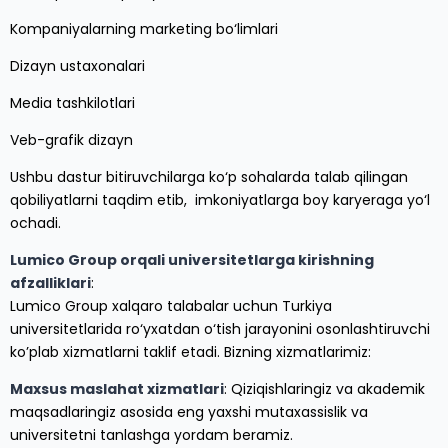
Kompaniyalarning marketing bo‘limlari
Dizayn ustaxonalari
Media tashkilotlari
Veb-grafik dizayn
Ushbu dastur bitiruvchilarga ko‘p sohalarda talab qilingan
qobiliyatlarni taqdim etib, imkoniyatlarga boy karyeraga yo‘l
ochadi.
Lumico Group orqali universitetlarga kirishning
afzalliklari
:
Lumico Group xalqaro talabalar uchun Turkiya
universitetlarida ro‘yxatdan o‘tish jarayonini osonlashtiruvchi
ko’plab xizmatlarni taklif etadi. Bizning xizmatlarimiz:
Maxsus maslahat xizmatlari
: Qiziqishlaringiz va akademik
maqsadlaringiz asosida eng yaxshi mutaxassislik va
universitetni tanlashga yordam beramiz.