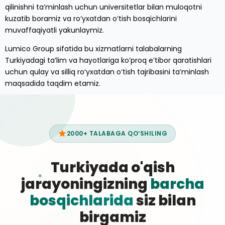
qilinishni ta’minlash uchun universitetlar bilan muloqotni
kuzatib boramiz va ro‘yxatdan o‘tish bosqichlarini
muvaffaqiyatli yakunlaymiz.
Lumico Group sifatida bu xizmatlarni talabalarning
Turkiyadagi ta’lim va hayotlariga ko’proq e’tibor qaratishlari
uchun qulay va silliq ro‘yxatdan o‘tish tajribasini ta’minlash
maqsadida taqdim etamiz.
2000+ TALABAGA QO‘SHILING
Turkiyada o'qish
jarayoningizning
barcha
bosqichlarida
siz bilan
birgamiz