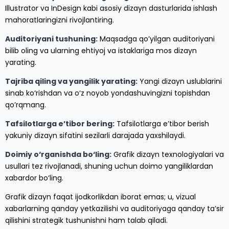
Illustrator va InDesign kabi asosiy dizayn dasturlarida ishlash
mahoratlaringizni rivojlantiring.
Auditoriyani tushuning:
Maqsadga qo’yilgan auditoriyani
bilib oling va ularning ehtiyoj va istaklariga mos dizayn
yarating.
Tajriba qiling va yangilik yarating:
Yangi dizayn uslublarini
sinab ko‘rishdan va o‘z noyob yondashuvingizni topishdan
qo’rqmang.
Tafsilotlarga e’tibor bering:
Tafsilotlarga e’tibor berish
yakuniy dizayn sifatini sezilarli darajada yaxshilaydi.
Doimiy o‘rganishda bo‘ling:
Grafik dizayn texnologiyalari va
usullari tez rivojlanadi, shuning uchun doimo yangiliklardan
xabardor bo‘ling.
Grafik dizayn faqat ijodkorlikdan iborat emas; u, vizual
xabarlarning qanday yetkazilishi va auditoriyaga qanday ta’sir
qilishini strategik tushunishni ham talab qiladi.